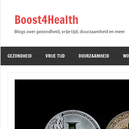
Skip
to
Boost4Health
content
Blogs over gezondheid, vrije tijd, duurzaamheid en meer
GEZONDHEID
VRIJE TIJD
DUURZAAMHEID
WO