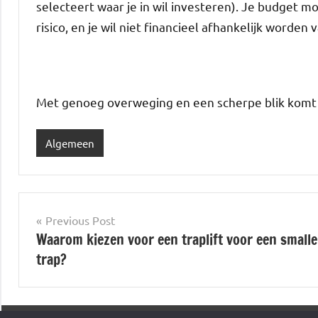
selecteert waar je in wil investeren). Je budget mo
risico, en je wil niet financieel afhankelijk worden 
Met genoeg overweging en een scherpe blik komt 
Algemeen
Post
Previous Post
Waarom kiezen voor een traplift voor een smalle
navigation
trap?