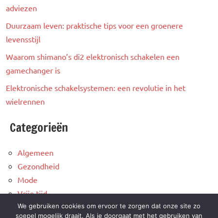
adviezen
Duurzaam leven: praktische tips voor een groenere
levensstijl
Waarom shimano’s di2 elektronisch schakelen een
gamechanger is
Elektronische schakelsystemen: een revolutie in het
wielrennen
Categorieën
Algemeen
Gezondheid
Mode
Vrije tijd
We gebruiken cookies om ervoor te zorgen dat onze site zo
Wonen
soepel mogelijk draait. Als je doorgaat met het gebruiken van