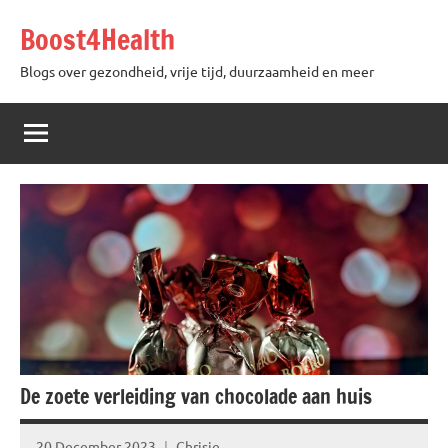
Skip
Boost4Health
to
content
Blogs over gezondheid, vrije tijd, duurzaamheid en meer
De zoete verleiding van chocolade aan huis
20 December 2023
Chrisje